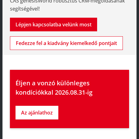
CAS genesisWorld robusztus CRM-megoldásának
segítségével!
Lépjen kapcsolatba velünk most
Fedezze fel a kiadvány kiemelkedő pontjait
Éljen a vonzó különleges 
kondíciókkal 2026.08.31-ig
Az ajánlathoz