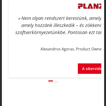
Nem olyan rendszert kerestünk, amely m
amely hozzánk illeszkedik – és zökkenő
szoftverkörnyezetünkbe. Pontosan ezt talá
Alexandros Agoras, Product Owner 
A sikervideó