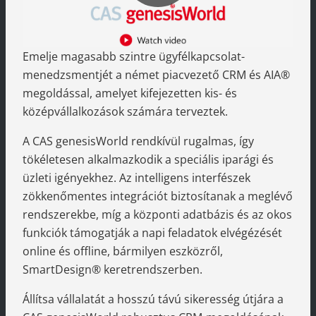
Video
Emelje magasabb szintre ügyfélkapcsolat-
abspie
menedzsmentjét a német piacvezető CRM és AIA®
megoldással, amelyet kifejezetten kis- és
középvállalkozások számára terveztek.
A CAS genesisWorld rendkívül rugalmas, így
tökéletesen alkalmazkodik a speciális iparági és
üzleti igényekhez. Az intelligens interfészek
zökkenőmentes integrációt biztosítanak a meglévő
rendszerekbe, míg a központi adatbázis és az okos
funkciók támogatják a napi feladatok elvégézését
online és offline, bármilyen eszközről,
SmartDesign® keretrendszerben.
Állítsa vállalatát a hosszú távú sikeresség útjára a