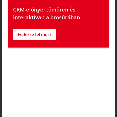
CRM-előnyei tömören és 
interaktívan a brosúrában
Fedezze fel most