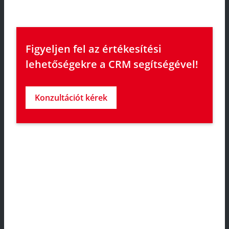
Figyeljen fel az értékesítési 
lehetőségekre a CRM segítségével! 
Konzultációt kérek