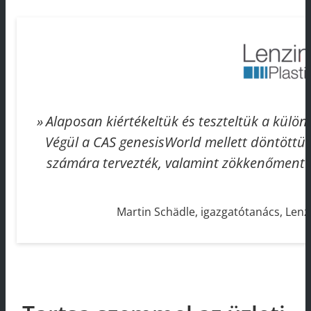
Alaposan kiértékeltük és teszteltük a külö
Végül a CAS genesisWorld mellett döntöttün
számára tervezték, valamint zökkenőmentes 
Martin Schädle, igazgatótanács, Len