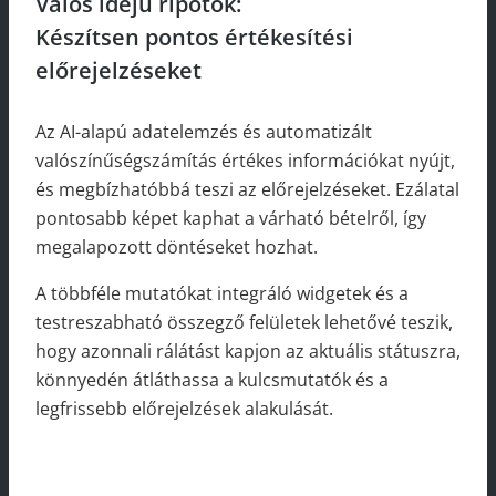
Valós idejű ripotok:
Készítsen pontos értékesítési
előrejelzéseket
Az AI-alapú adatelemzés és automatizált
valószínűségszámítás értékes információkat nyújt,
és megbízhatóbbá teszi az előrejelzéseket. Ezálatal
pontosabb képet kaphat a várható bételről, így
megalapozott döntéseket hozhat.
A többféle mutatókat integráló widgetek és a
testreszabható összegző felületek lehetővé teszik,
hogy azonnali rálátást kapjon az aktuális státuszra,
könnyedén átláthassa a kulcsmutatók és a
legfrissebb előrejelzések alakulását.