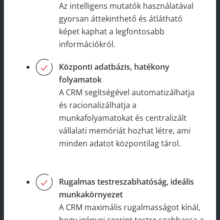
Az intelligens mutatók használatával
gyorsan áttekinthető és átlátható
képet kaphat a legfontosabb
információkról.
Központi adatbázis, hatékony
folyamatok
A CRM segítségével automatizálhatja
és racionalizálhatja a
munkafolyamatokat és centralizált
vállalati memóriát hozhat létre, ami
minden adatot központilag tárol.
Rugalmas testreszabhatóság, ideális
munkakörnyezet
A CRM maximális rugalmasságot kínál,
hogy igényei szerint testre szabhassa a