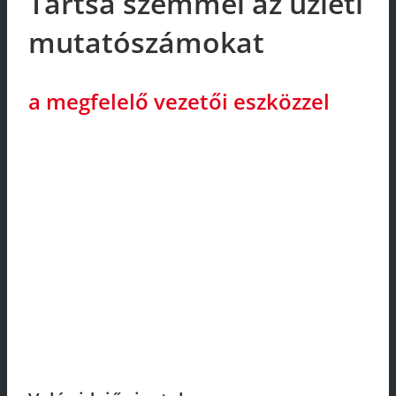
Tartsa szemmel az üzleti
mutatószámokat
a megfelelő vezetői eszközzel