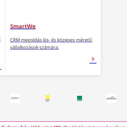
SmartWe
ű
CRM megoldás kis- és közepes méretű
vállalkozások számára.
chevron_right
ght