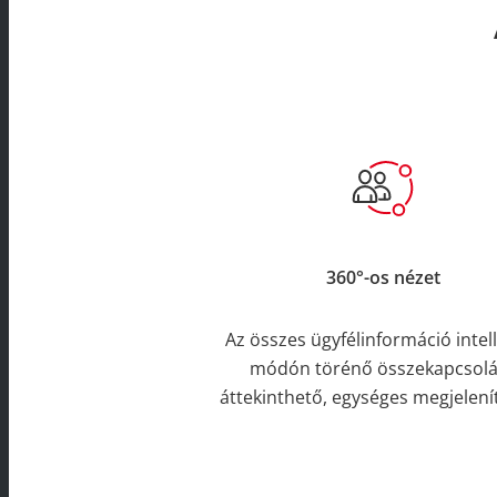
360°-os nézet
Az összes ügyfélinformáció intel
módón törénő összekapcsol
áttekinthető, egységes megjelenít