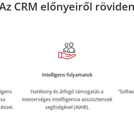
Az CRM előnyeiről rövide
Intelligens folyamatok
ligens
Hatékony és átfogó támogatás a
"Softw
ása
mesterséges intellligencia asszisztensek
éssel.
segítségével (AIA®).