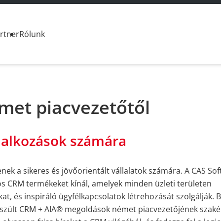
rtner
Rólunk
met piacvezetőtől
lalkozások számára
enek a sikeres és jövőorientált vállalatok számára. A CAS So
s CRM termékeket kínál, amelyek minden üzleti területen
kat, és inspiráló ügyfélkapcsolatok létrehozását szolgálják. 
észült CRM + AIA® megoldások német piacvezetőjének szak