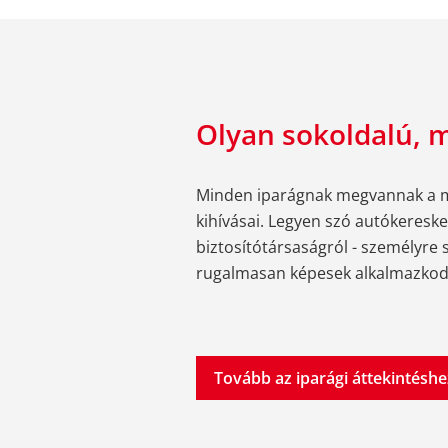
Olyan sokoldalú, m
Minden iparágnak megvannak a ma
kihívásai. Legyen szó autókeresk
biztosítótársaságról - személyre
rugalmasan képesek alkalmazkod
Tovább az iparági áttekintéshe