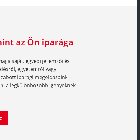
int az Ön iparága
ga saját, egyedi jellemzői és
edésről, egyetemről vagy
 szabott iparági megoldásaink
ni a legkülönbözőbb igényeknek.
z