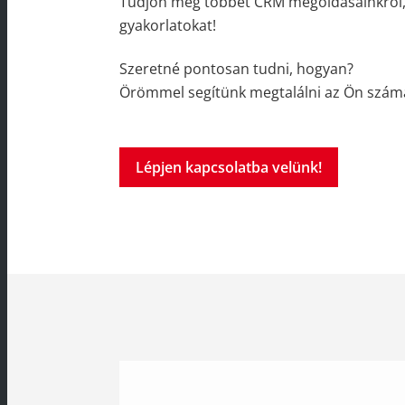
Tudjon meg többet CRM megoldásainkról, ol
gyakorlatokat!
Szeretné pontosan tudni, hogyan?
Örömmel segítünk megtalálni az Ön szám
Lépjen kapcsolatba velünk!