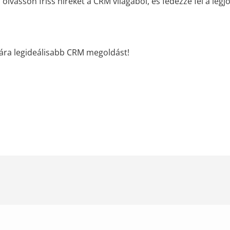
vasson friss híreket a CRM világából, és fedezze fel a legj
ára legideálisabb CRM megoldást!