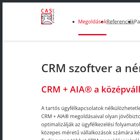
Megoldások
Referenciák
Pa
CRM szoftver a né
CRM + AIA® a középvál
A tartós ügyfélkapcsolatok nélkülözhetetl
CRM + AIA® megoldásaival olyan jövőbizto
optimalizálják az ügyfélkezelési folyamato
közepes méretű vállalkozások számára k