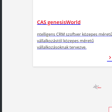
CAS genesisWorld
ntelligens CRM szoftver közepes méret
vállalkozástól közepes méretű
vállalkozásoknak tervezve.
chevron_ri