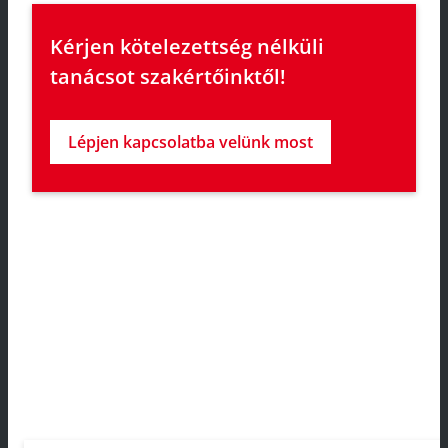
Kérjen kötelezettség nélküli 
tanácsot szakértőinktől!
Lépjen kapcsolatba velünk most