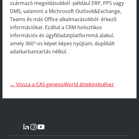
származó megoldásokból -például ERP, PPS vagy
DMS, valamint a Michrosoft Outlook&Exchange,
Teams és más Office alkalmazásokból- érkező
információkat. Ezáltal a CRM holisztikus
információs és ügyféladatplatformmá alakul,
amely 360°-os képet képes nyújtani, duplikált
adatkarbantartás nélkül.
← Vissza a CAS genesisWorld áttekintéséhez