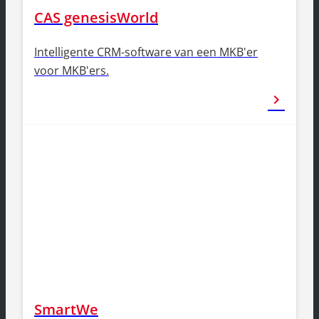
CAS genesisWorld
Intelligente CRM-software van een MKB'er
voor MKB'ers.
chevron_right
SmartWe