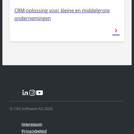
CRM-oplossing voor kleine en middelgrote
ondernemingen
chevron_right
© CAS Software AG 2026
Impressum
Privacybeleid