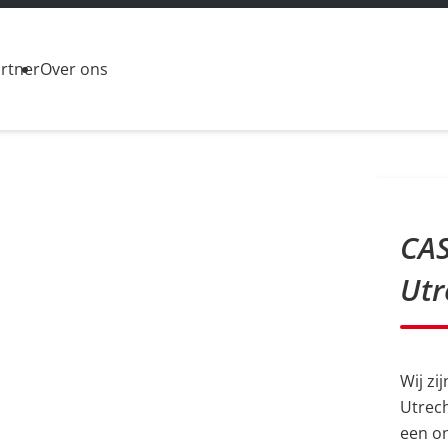
rtner
Over ons
CAS
Utr
Wij zi
Utrec
een o