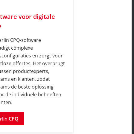
tware voor digitale
p
rlin CPQ-software
udigt complexe
sconfiguraties en zorgt voor
utloze offertes. Het overbrugt
tussen productexperts,
ams en klanten, zodat
ams de beste oplossing
or de individuele behoeften
anten.
rlin CPQ