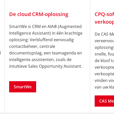
De cloud CRM-oplossing
CPQ-sof
verkoo
SmartWe is CRM en AIA® (Augmented
Intelligence Assistant) in één krachtige
De CAS Me
oplossing: Verbluffend eenvoudig
vereenvo
contactbeheer, centrale
oplossing
M
documentopslag, een teamagenda en
snelle, fo
intelligente assistenten, zoals de
de kloof 
intuïtieve Sales Opportunity Assistant.
verkoopte
Weiße Schrift
verkoopte
vinden vo
SmartWe
van uw kl
CAS Me