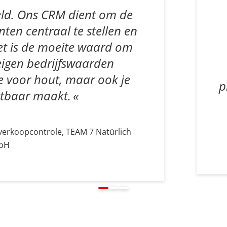
reld. Ons CRM dient om de
ten centraal te stellen en
Het is de moeite waard om
 eigen bedrijfswaarden
fde voor hout, maar ook je
p
astbaar maakt.
erkoopcontrole, TEAM 7 Natürlich
bH