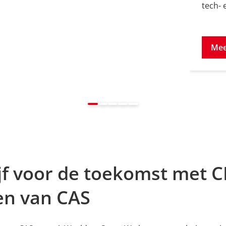
tech- 
Mee
jf voor de toekomst met 
en van CAS