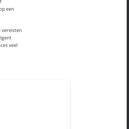
f
 op een
 vereisten
ligent
ces veel