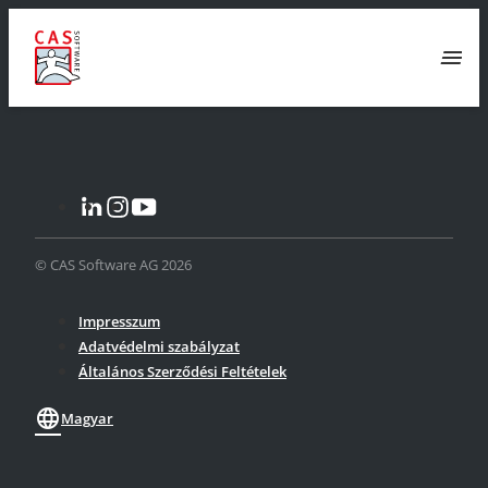
menu
© CAS Software AG 2026
Impresszum
Adatvédelmi szabályzat
Általános Szerződési Feltételek
language
Magyar