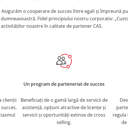
t? Asigurăm o cooperare de succes între egali și împreună 
or dumneavoastră. Fidel principiului nostru corporativ: „Cus
l activităților noastre în calitate de partener CAS.
Un program de parteneriat de succes
clienții
Beneficiați de o gamă largă de servicii de
Dev
 succes.
asistență, opțiuni atractive de licențe și
parte
uziasmul
servicii și oportunități extinse de cross
regula 
selling.
de