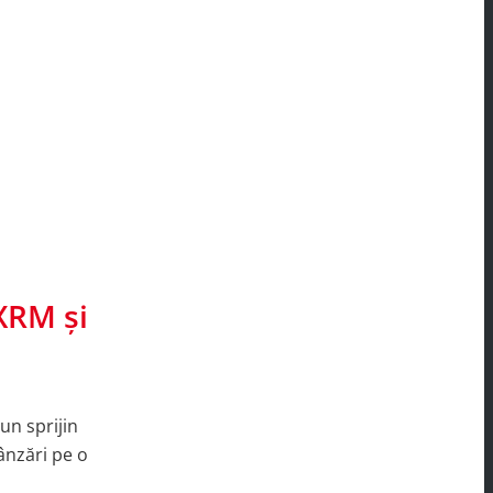
XRM și
bun sprijin
vânzări pe o