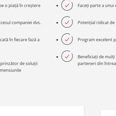
pe o piață în creștere
Faceți parte a unui
ccesul companiei dvs.
Potențial ridicat de
icată în fiecare fază a
Program excelent p
Beneficiați de mulț
prinzător de soluții
parteneri din între
imensiunile