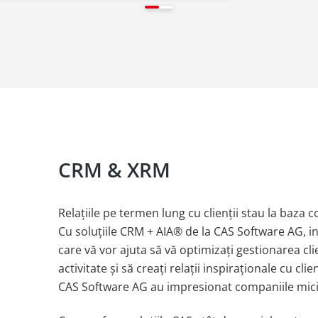
CRM & XRM
Relațiile pe termen lung cu clienții stau la baza 
Cu soluțiile CRM + AIA® de la CAS Software AG, in
care vă vor ajuta să vă optimizați gestionarea cli
activitate și să creați relații inspiraționale cu cli
CAS Software AG au impresionat companiile mici ș