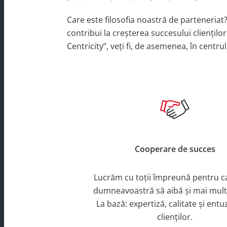
Care este filosofia noastră de parteneria
contribui la creșterea succesului cliențil
Centricity”, veți fi, de asemenea, în centru
Cooperare de succes
Lucrăm cu toții împreună pentru ca 
dumneavoastră să aibă și mai mult
La bază: expertiză, calitate și ent
clienților.