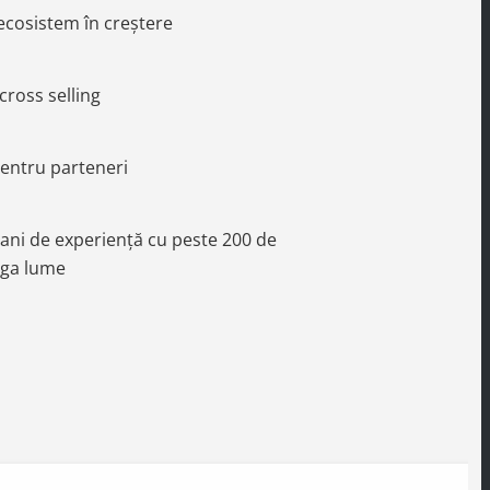
 ecosistem în creștere
 cross selling
entru parteneri
i ani de experiență cu peste 200 de
aga lume