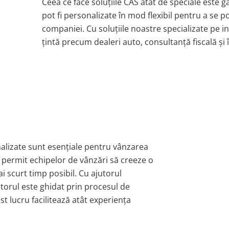
Ceea ce face soluțiile CAS atât de speciale este ga
pot fi personalizate în mod flexibil pentru a se p
companiei. Cu soluțiile noastre specializate pe in
țintă precum dealeri auto, consultanță fiscală și
nalizate sunt esențiale pentru vânzarea
 permit echipelor de vânzări să creeze o
ai scurt timp posibil. Cu ajutorul
izatorul este ghidat prin procesul de
st lucru facilitează atât experiența