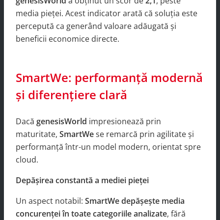
genesisWorld
a obținut un scor de
2,1
, peste
media pieței. Acest indicator arată că soluția este
percepută ca generând valoare adăugată și
beneficii economice directe.
SmartWe: performanță modernă
și diferențiere clară
Dacă
genesisWorld
impresionează prin
maturitate,
SmartWe
se remarcă prin agilitate și
performanță într-un model modern, orientat spre
cloud.
Depășirea constantă a mediei pieței
Un aspect notabil:
SmartWe depășește media
concurenței în toate categoriile analizate
, fără